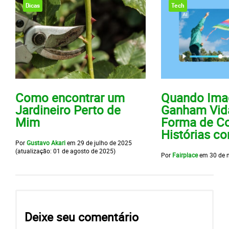
Dicas
Tech
Como encontrar um
Quando Ima
Jardineiro Perto de
Ganham Vid
Mim
Forma de Co
Histórias c
Por
Gustavo Akari
em
29 de julho de 2025
(atualização:
01 de agosto de 2025
)
Por
Fairplace
em
30 de 
Deixe seu comentário