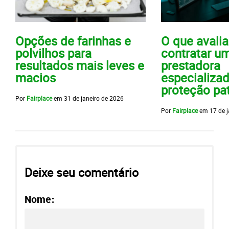
Opções de farinhas e
O que avalia
polvilhos para
contratar u
resultados mais leves e
prestadora
macios
especializa
proteção pa
Por
Fairplace
em
31 de janeiro de 2026
Por
Fairplace
em
17 de 
Deixe seu comentário
Nome: