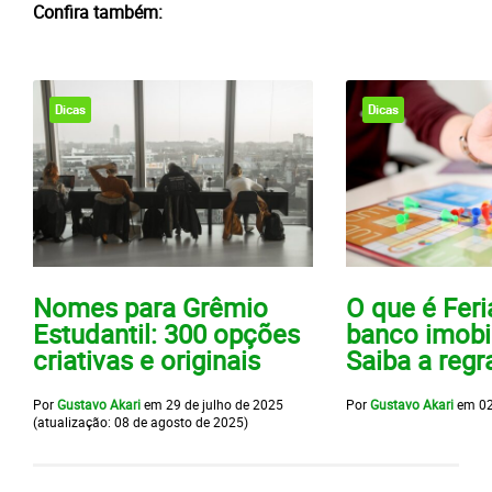
Confira também:
Dicas
Dicas
Nomes para Grêmio
O que é Fer
Estudantil: 300 opções
banco imobil
criativas e originais
Saiba a regr
Por
Gustavo Akari
em
29 de julho de 2025
Por
Gustavo Akari
em
02
(atualização:
08 de agosto de 2025
)